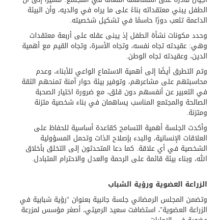
الطفل يبني معتقداته بناءً على ما يراه في والديه، وأن البيئة
الداعمة تلعب دورًا حاسمًا في تشكيل شخصيته.
وحدد مكونات نشأة الطفل إذ يبنى عقله على أربعة معتقدات
وهي: عقيدته تجاه نفسه، وتجاه الأسرة، وتجاه القيم مع أهمية
الدين، وعقيدته تجاه الوطن.
وتم التطرق أيضًا إلى أهمية الاستماع الواعي للأبناء، وعدم
محاسبتهم على مشاعرهم، وتوفير بيئة حوار آمنة تمنحهم الثقة
في التعبير عن أنفسهم دون قلق، مع ضرورة اختيار الصحبة
الصالحة والمجتمع المناسب يساهمان في بناء شخصية متزنة
ومتزنة.
وأكدت الجلسة أهمية التسامح كقاعدة أساسية للحفاظ على
العلاقات الإنسانية، والبدء بإصلاح الذات وتحمل المسؤولية
الشخصية في أي علاقة. كما دعا المتحدثون إلى التخلق بأخلاق
الله، وبناء بيئة قائمة على الرحمة والعدل والاحترام المتبادل.
الزراعة العضوية ورؤية الشباب
وتضمن المجلس الرمضاني جلسة جانبية بعنوان “رؤية شبابية في
الزراعة العضوية”، استضافت سعيد الرميثي، أصغر مؤسس لمزرعة