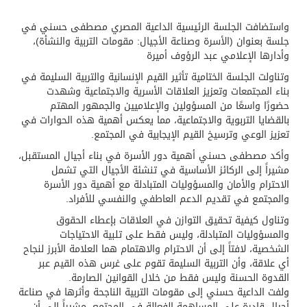
واستضافت الجلسة الرئيسية الداعية المصري مصطفى حسني في
جلسة بعنوان (الأسرة وصناعة الأجيال: مقومات التربية والنشأة)،
وأدارها الإعلامي عبد الرؤوف أميرة
وتناولت الجلسة الختامية تأثير القيم الإنسانية والتربية السليمة في
بناء المجتمعات وتعزيز العلاقات الأسرية والاجتماعية وشهدت
حضورًا واسعًا من المسؤولين والإعلاميين والجمهور المهتم
بالقضايا التربوية والاجتماعية، مما يعكس أهمية هذه الحوارات في
تعزيز الوعي وترسيخ القيم الإيجابية في المجتمع.
وأكد مصطفى حسني أهمية دور الأسرة في بناء أجيال المستقبل،
مشيراً إلى الركائز الأساسية في تنشئة الأجيال التي تشمل
الاحترام والأمان والمسؤوليات المتبادلة مع أهمية دور الأسرة
والمجتمع في تقديم الدعم العاطفي والنفسي للأفراد.
وتناول كيفية تحقيق التوازن في العلاقات بإعطاء الحقوق
والمسؤوليات المتبادلة، وليس فقط على تلبية الاحتياجات
الشخصية، لافتاً إلى أن الاحترام والاهتمام هما العلامة الأبرز لنجاح
أي علاقة، وأن التربية السليمة تقوم على غرس هذه القيم عبر
القدوة الحسنة وليس فقط من خلال القوانين الصارمة.
ولفت الداعية حسني إلى مقومات التربية الناجحة وأثرها في صناعة
أجيال قادرة على المساهمة الفعالة في المجتمع. مشيراً إلى أن